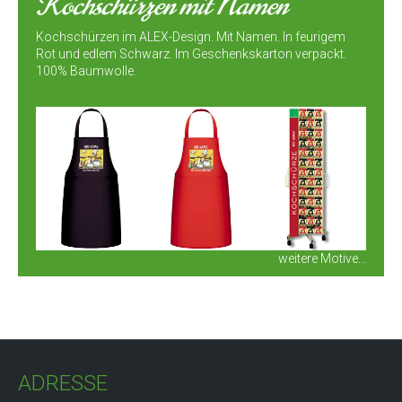
Kochschürzen mit Namen
Kochschürzen im ALEX-Design. Mit Namen. In feurigem
Rot und edlem Schwarz. Im Geschenkskarton verpackt.
100% Baumwolle.
weitere Motive...
ADRESSE